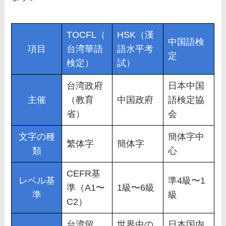
TOCFL（
HSK（漢
中国語検
項目
台湾華語
語水平考
定
検定）
試）
台湾政府
日本中国
主催
（教育
中国政府
語検定協
省）
会
文字の種
簡体字中
繁体字
簡体字
類
心
CEFR基
レベル基
準4級〜1
準（A1〜
1級〜6級
準
級
C2）
台湾留
世界中の
日本国内