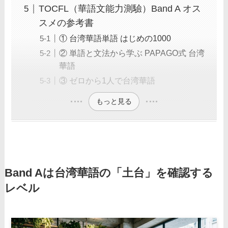
TOCFL（華語文能力測驗）Band A オス
スメの参考書
① 台湾華語単語 はじめの1000
② 単語と文法から学ぶ PAPAGO式 台湾
華語
③ ゼロから1人で台湾華語
もっと見る
Band Aは台湾華語の「土台」を確認する
レベル