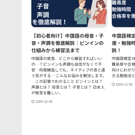
【初心者向け】中国語の母音・子
中国語検
音・声調を徹底解説｜ピンインの
度・勉強
仕組みから練習法まで
説！
中国語の発音、どこから練習すればいい
中国語検定3
の…？ピンインも声調も自信がなくて不
難易度や合
安…何度練習しても、ネイティブの音と違
向けにわか
う気がする… こんなお悩みを解決します。
きる勉強法
この記事でわかること ピンインとは？
2025-11-02
声調とは？ 母音とは？ 子音とは？ 日本人
が発音を難しい...
2025-12-02