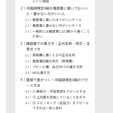
にくい理由
中国語検定4級を履歴書に書いてもいい
人・書かない方がいい人
履歴書に書いたほうがいいケース
履歴書に書かない方がいいケース
一般的には履歴書には3級から書くこと
が多い
履歴書での書き方｜正式名称・例文・注
意点つき
資格欄に書くときの正式名称
履歴書記載の例文（資格欄）
アピール欄・自己PRでの書き方例
NGな書き方
面接で差がつく！中国語検定4級のアピ
ール方法
① 継続力・学習意欲をアピールする
② 上位級を目指していることを示す
③ スピーキング（会話力）をアピール
できれば一気に有利