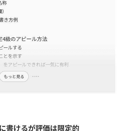
名称
欄）
書き方例
定4級のアピール方法
ピールする
ことを示す
力）をアピールできれば一気に有利
もっと見る
書に書けるが評価は限定的