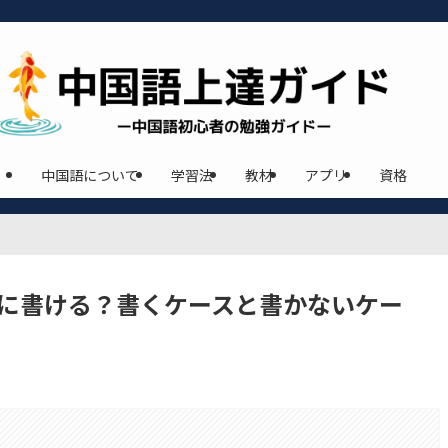
中国語について
学習法
教材
アプリ
資格
書に書ける？書くケースと書かないケー