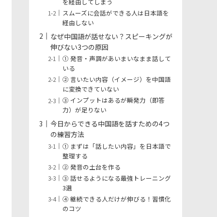
を経由してしまう
スムーズに会話ができる人は日本語を
経由しない
なぜ中国語が話せない？スピーキングが
伸びない3つの原因
① 発音・声調があいまいなまま話して
いる
② 言いたい内容（イメージ）を中国語
に変換できていない
③ インプットはあるが瞬発力（即答
力）が足りない
今日からできる中国語を話すための4つ
の練習方法
① まずは「話したい内容」を日本語で
整理する
② 発音の土台を作る
③ 話せるようになる最強トレーニング
3選
④ 継続できる人だけが伸びる！習慣化
のコツ